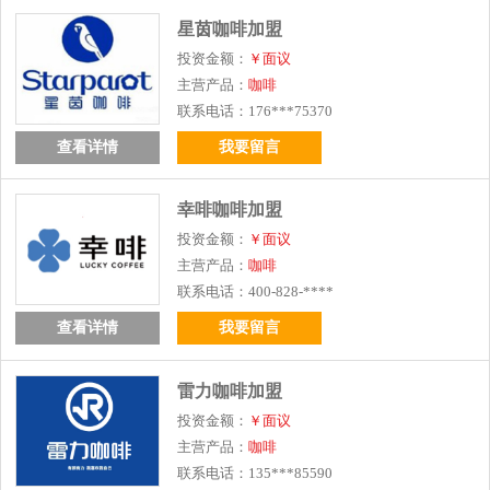
星茵咖啡加盟
投资金额：
￥面议
主营产品：
咖啡
联系电话：176***75370
查看详情
我要留言
幸啡咖啡加盟
投资金额：
￥面议
主营产品：
咖啡
联系电话：400-828-****
查看详情
我要留言
雷力咖啡加盟
投资金额：
￥面议
主营产品：
咖啡
联系电话：135***85590