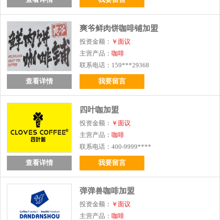
爽爷鲜肉饼咖啡铺加盟
投资金额：
￥面议
主营产品：
咖啡
联系电话：159***29368
查看详情
我要留言
四叶咖加盟
投资金额：
￥面议
主营产品：
咖啡
联系电话：400-9999****
查看详情
我要留言
弹弹兽咖啡加盟
投资金额：
￥面议
主营产品：
咖啡