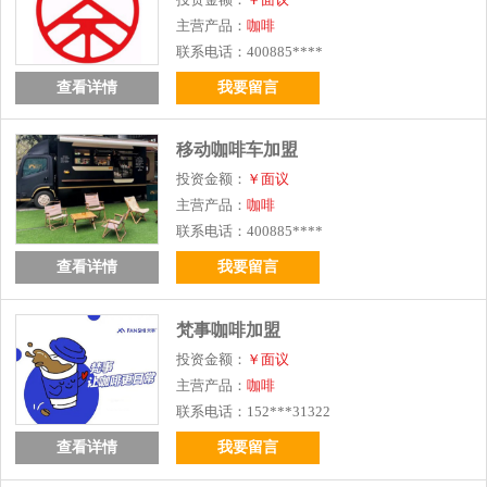
主营产品：
咖啡
联系电话：400885****
查看详情
我要留言
移动咖啡车加盟
投资金额：
￥面议
主营产品：
咖啡
联系电话：400885****
查看详情
我要留言
梵事咖啡加盟
投资金额：
￥面议
主营产品：
咖啡
联系电话：152***31322
查看详情
我要留言