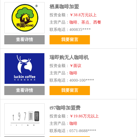
栖巢咖啡加盟
投资金额：
￥38.8万元以上
主营产品：
咖啡、茶点、西餐
联系电话：400835****
查看详情
我要留言
瑞即购无人咖啡机
投资金额：
￥面议
主营产品：
咖啡
联系电话：4000-100****
查看详情
我要留言
t97咖啡加盟费
投资金额：
￥19.86万元以上
主营产品：
咖啡
联系电话：0571-8688****