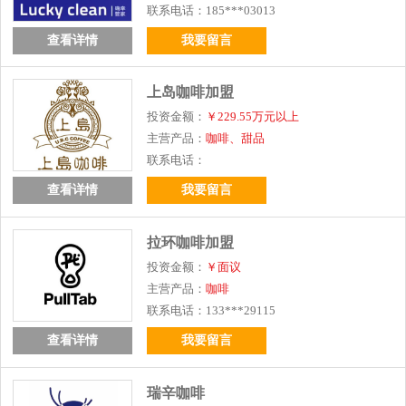
联系电话：185***03013
查看详情
我要留言
上岛咖啡加盟
投资金额：
￥229.55万元以上
主营产品：
咖啡、甜品
联系电话：
查看详情
我要留言
拉环咖啡加盟
投资金额：
￥面议
主营产品：
咖啡
联系电话：133***29115
查看详情
我要留言
瑞辛咖啡