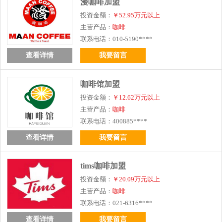
漫咖啡加盟
投资金额：
￥52.95万元以上
主营产品：
咖啡
联系电话：010-5190****
查看详情
我要留言
咖啡馆加盟
投资金额：
￥12.62万元以上
主营产品：
咖啡
联系电话：400885****
查看详情
我要留言
tims咖啡加盟
投资金额：
￥20.09万元以上
主营产品：
咖啡
联系电话：021-6316****
查看详情
我要留言