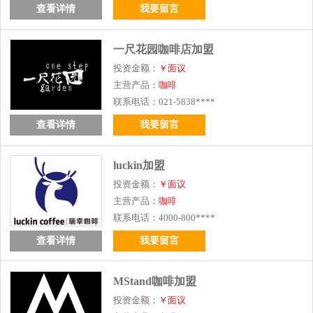
查看详情
我要留言
一尺花园咖啡店加盟
投资金额：
￥面议
主营产品：
咖啡
联系电话：021-5838****
查看详情
我要留言
luckin加盟
投资金额：
￥面议
主营产品：
咖啡
联系电话：4000-800****
查看详情
我要留言
MStand咖啡加盟
投资金额：
￥面议