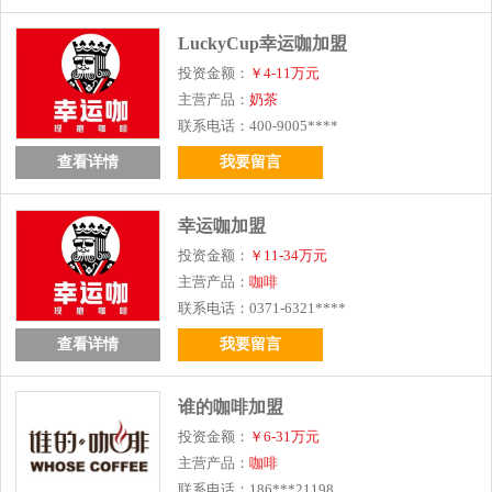
LuckyCup幸运咖加盟
投资金额：
￥4-11万元
主营产品：
奶茶
联系电话：400-9005****
查看详情
我要留言
幸运咖加盟
投资金额：
￥11-34万元
主营产品：
咖啡
联系电话：0371-6321****
查看详情
我要留言
谁的咖啡加盟
投资金额：
￥6-31万元
主营产品：
咖啡
联系电话：186***21198