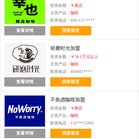
投资金额：
￥面议
主营产品：
咖啡
联系电话：400-127-****
查看详情
我要留言
研磨时光加盟
投资金额：
￥54.1万元以上
主营产品：
咖啡
联系电话：400882****
查看详情
我要留言
不焦虑咖啡加盟
投资金额：
￥面议
主营产品：
咖啡
联系电话：132***25895
查看详情
我要留言