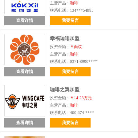
主营产品：
咖啡
联系电话：134***54995
查看详情
我要留言
幸福咖啡加盟
投资金额：
￥面议
主营产品：
咖啡
联系电话：0371-8990****
查看详情
我要留言
咖啡之翼加盟
投资金额：
￥14-28万元
主营产品：
咖啡
联系电话：400-674-****
查看详情
我要留言