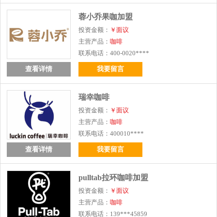
蓉小乔果咖加盟
投资金额：
￥面议
主营产品：
咖啡
联系电话：400-0020****
查看详情
我要留言
瑞幸咖啡
投资金额：
￥面议
主营产品：
咖啡
联系电话：400010****
查看详情
我要留言
pulltab拉环咖啡加盟
投资金额：
￥面议
主营产品：
咖啡
联系电话：139***45859