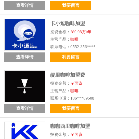
查看详情
我要留言
卡小逗咖啡加盟
投资金额：
￥0.98万/年
主营产品：
咖啡
联系电话：0552-356****
查看详情
我要留言
缇里咖啡加盟费
投资金额：
￥面议
主营产品：
咖啡
联系电话：186***89508
查看详情
我要留言
咖咖西里咖啡加盟
投资金额：
￥面议