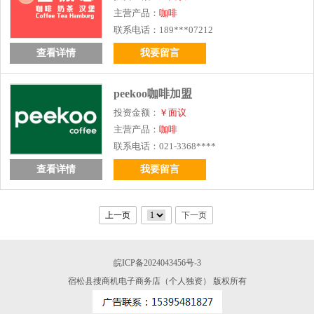
主营产品：
咖啡
联系电话：189***07212
查看详情
我要留言
peekoo咖啡加盟
投资金额：
￥面议
主营产品：
咖啡
联系电话：021-3368****
查看详情
我要留言
上一页
下一页
皖ICP备2024043456号-3
宿松县搜商机电子商务店（个人独资） 版权所有