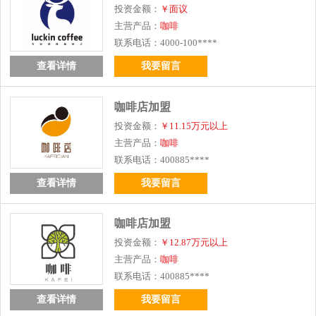
投资金额：
￥面议
主营产品：
咖啡
联系电话：4000-100****
查看详情
我要留言
咖啡店加盟
投资金额：
￥11.15万元以上
主营产品：
咖啡
联系电话：400885****
查看详情
我要留言
咖啡店加盟
投资金额：
￥12.87万元以上
主营产品：
咖啡
联系电话：400885****
查看详情
我要留言