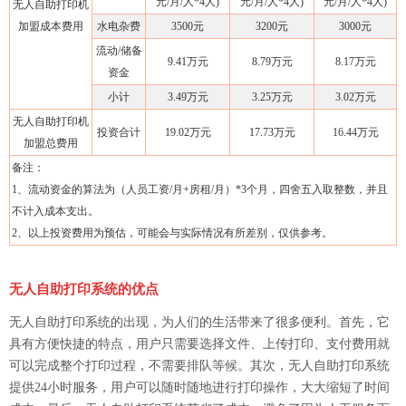
元/月/人*4人)
元/月/人*4人)
元/月/人*4人)
无人自助打印机
加盟成本费用
水电杂费
3500元
3200元
3000元
流动/储备
9.41万元
8.79万元
8.17万元
资金
小计
3.49万元
3.25万元
3.02万元
无人自助打印机
投资合计
19.02万元
17.73万元
16.44万元
加盟总费用
备注：
1、流动资金的算法为（人员工资/月+房租/月）*3个月，四舍五入取整数，并且
不计入成本支出。
2、以上投资费用为预估，可能会与实际情况有所差别，仅供参考。
无人自助打印系统的优点
无人自助打印系统的出现，为人们的生活带来了很多便利。首先，它
具有方便快捷的特点，用户只需要选择文件、上传打印、支付费用就
可以完成整个打印过程，不需要排队等候。其次，无人自助打印系统
提供24小时服务，用户可以随时随地进行打印操作，大大缩短了时间