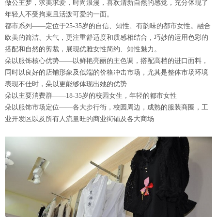
做公主梦，求美求爱，时尚浪漫，喜欢清新自然的感觉，充分体现了
年轻人不受拘束且活泼可爱的一面。
都市系列——定位于25-35岁的自信、知性、有韵味的都市女性。融合
欧美的简洁、大气，更注重舒适度和质感相结合，巧妙的运用色彩的
搭配和自然的剪裁，展现优雅女性简约、知性魅力。
朵以服饰核心优势——以鲜艳亮丽的主色调，搭配高档的进口面料，
同时以良好的店铺形象及低端的价格冲击市场，尤其是整体市场环境
表现不佳时，朵以更能够体现出她的优势
朵以主要消费群——18-35岁的校园女生，年轻的都市女性
朵以服饰市场定位——各大步行街，校园周边，成熟的服装商圈，工
业开发区以及所有人流量旺的商业街铺及各大商场