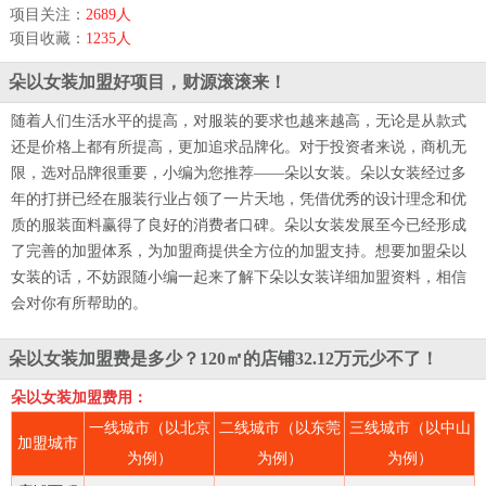
项目关注：
2689人
项目收藏：
1235人
朵以女装加盟好项目，财源滚滚来！
随着人们生活水平的提高，对服装的要求也越来越高，无论是从款式
还是价格上都有所提高，更加追求品牌化。对于投资者来说，商机无
限，选对品牌很重要，小编为您推荐——朵以女装。朵以女装经过多
年的打拼已经在服装行业占领了一片天地，凭借优秀的设计理念和优
质的服装面料赢得了良好的消费者口碑。朵以女装发展至今已经形成
了完善的加盟体系，为加盟商提供全方位的加盟支持。想要加盟朵以
女装的话，不妨跟随小编一起来了解下朵以女装详细加盟资料，相信
会对你有所帮助的。
朵以女装加盟费是多少？120㎡的店铺32.12万元少不了！
朵以女装加盟费用：
一线城市（以北京
二线城市（以东莞
三线城市（以中山
加盟城市
为例）
为例）
为例）