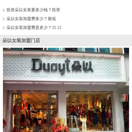
投资朵以女装要多少钱？投资
32.12万元开创致富之路！
朵以女装加盟费多少？最低
32.12万元即可当老板！
朵以女装加盟费是多少？32.12
万元少不了！
朵以女装加盟门店