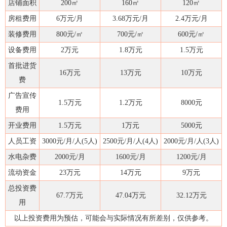
店铺面积
200㎡
160㎡
120㎡
房租费用
6万元/月
3.68万元/月
2.4万元/月
装修费用
800元/㎡
700元/㎡
600元/㎡
设备费用
2万元
1.8万元
1.5万元
首批进货
16万元
13万元
10万元
费
广告宣传
1.5万元
1.2万元
8000元
费用
开业费用
1.5万元
1万元
5000元
人员工资
3000元/月/人(5人)
2500元/月/人(4人)
2000元/月/人(3人)
水电杂费
2000元/月
1600元/月
1200元/月
流动资金
23万元
14万元
9万元
总投资费
67.7万元
47.04万元
32.12万元
用
以上投资费用为预估，可能会与实际情况有所差别，仅供参考。