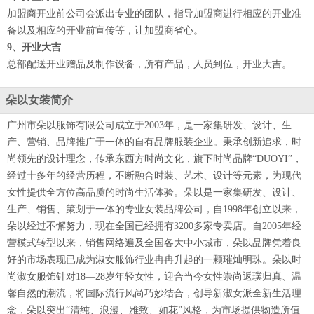
加盟商开业前公司会派出专业的团队，指导加盟商进行相应的开业准
备以及相应的开业前宣传等，让加盟商省心。
9、开业大吉
总部配送开业赠品及制作设备，所有产品，人员到位，开业大吉。
朵以女装简介
广州市朵以服饰有限公司成立于2003年，是一家集研发、设计、生
产、营销、品牌推广于一体的自有品牌服装企业。秉承创新追求，时
尚领先的设计理念，传承东西方时尚文化，旗下时尚品牌“DUOYI”，
经过十多年的经营历程，不断融合时装、艺术、设计等元素，为现代
女性提供全方位高品质的时尚生活体验。朵以是一家集研发、设计、
生产、销售、策划于一体的专业女装品牌公司，自1998年创立以来，
朵以经过不懈努力，现在全国已经拥有3200多家专卖店。自2005年经
营模式转型以来，销售网络遍及全国各大中小城市，朵以品牌凭着良
好的市场表现已成为淑女服饰行业冉冉升起的一颗璀灿明珠。朵以时
尚淑女服饰针对18—28岁年轻女性，迎合当今女性崇尚返璞归真、温
馨自然的潮流，将国际流行风尚巧妙结合，创导新淑女派全新生活理
念，朵以突出“清纯、浪漫、雅致、如花”风格，为市场提供物造所值