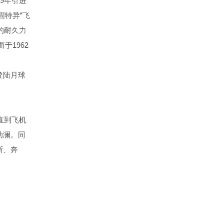
9年引进
固特异“飞
的耐久力
于1962
登陆月球
直到飞机
助澜。同
斯、奔