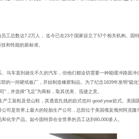
工总数达7.2万人， 迄今已在23个国家设立了57个相关机构。固
科技和性能的新标准。
马匹、马车直到诞生不久的汽车，但他们都迫切需要一种能缓冲路面冲
的一间硬纸板厂，开始制造橡胶制品。为了纪念1839年发明“硫化
司”，并选择“飞足”为商标，取其优美、迅捷之意。
。生产工装鞋及登山鞋，其透底扎线的款式也叫 good year款式。美国
特异公司是世界上最大的轮胎生产公司，总部位于美国俄亥俄州阿克隆
和化学产品。如今固特异在全世界的员工达到80,000多人。