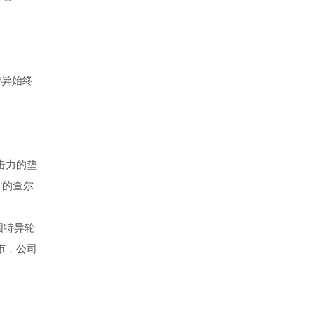
特异始终
击力的垫
”的查尔
固特异轮
市，公司