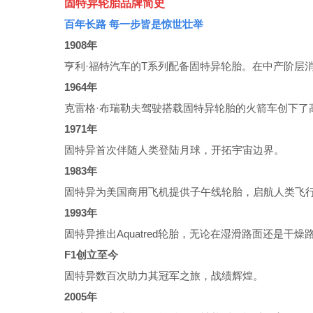
固特异轮胎品牌简史
百年长路 每一步皆是惊世壮举
1908年
亨利·福特汽车的T系列配备固特异轮胎。在中产阶层
1964年
克雷格·布瑞勒夫驾驶搭载固特异轮胎的火箭车创下了高达
1971年
固特异首次伴随人类登陆月球，开拓宇宙边界。
1983年
固特异为美国商用飞机提供子午线轮胎，启航人类飞
1993年
固特异推出Aquatred轮胎，无论在湿滑路面还是干
F1创立至今
固特异数百次助力其冠军之旅，战绩辉煌。
2005年