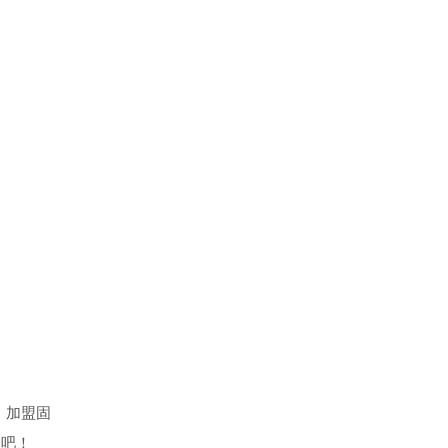
，加盟固
取吧！