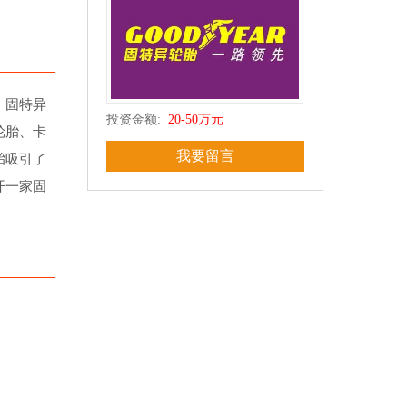
。固特异
投资金额:
20-50万元
轮胎、卡
我要留言
胎吸引了
开一家固