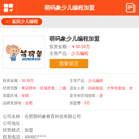
萌码象少儿编程加盟
<< 返回少儿编程
萌码象少儿编程加盟
投资金额：
￥30-50万
主营产品：
少儿编程
我要留言
投资金额：
30-50万
主营产品：
少儿编程
经营范围：
单店特许、区域开发、二级
适合人群：
自由创业、大学生创业、女
特许
加盟区域：
全国
性投资
是否有区域授权：
是
品牌发源地：
合肥
加盟费：
6万
公司名称：合肥萌码象教育科技有限公司
公司地址：
经营模式：加盟
联系电话：400885****