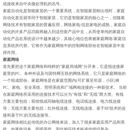
或接收来自中央微处理机的讯号。
家庭自动化是智能家居的一个重要系统，在智能家居刚出现时，家庭
自动化甚至就等同于智能家居，它仍是智能家居的核心之一，但随着
网络技术有智能家居的普遍应用，网络家电/信息家电的成熟，家庭自
动化的许多产品功能将融入到这些新产品中去，从而使单纯的家庭自
动化产品在系统设计中越来越少，其核心地位也将被家庭网络/家庭信
息系统所代替。它将作为家庭网络中的控制网络部份在智能家居中发
挥作用。
家庭网络
首先要把这个家庭网络和纯粹的“家庭局域网”分开来，它是指连接家
庭里的PC、各种外设及与因特网互联的网络系统，它只是家庭网络的
一个组成部份。家庭网络是在家庭范围内(可扩展至邻居，小区)将
PC、家电、安全系统、照明系统和广域网相连接的一种新技术。 当前
在家庭网络所采用的连接技术可以分为“有线”和“无线”两大类。有线
方案主要包括：双绞线或同轴电缆连接、电话线连接、电力线连接
等；无线方案主要包括：红外线连接、无线电连接、基于RF技术的连
接和基于PC的无线连接等。
家庭网络相比起传统的办公网络来说，加入了很多家庭应用产品和系
统，如家电设备、照明系统，因此相应技术标准也错综复杂。