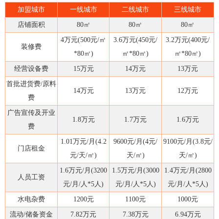
加盟城市
一线城市
二线城市
三线城市
店铺面积
80㎡
80㎡
80㎡
4万元(500元/㎡
3.6万元(450元/
3.2万元(400元/
装修费
*80㎡)
㎡*80㎡)
㎡*80㎡)
经营设备费
15万元
14万元
13万元
首批进货费/原料
14万元
13万元
12万元
费
广告宣传及开业
1.8万元
1.7万元
1.6万元
费
1.01万元/月(4.2
9600元/月(4元/
9100元/月(3.8元/
门店租金
元/天/㎡)
天/㎡)
天/㎡)
1.6万元/月(3200
1.5万元/月(3000
1.4万元/月(2800
人员工资
元/月/人*5人)
元/月/人*5人)
元/月/人*5人)
水电杂费
1200元
1100元
1000元
流动/储备资金
7.82万元
7.38万元
6.94万元