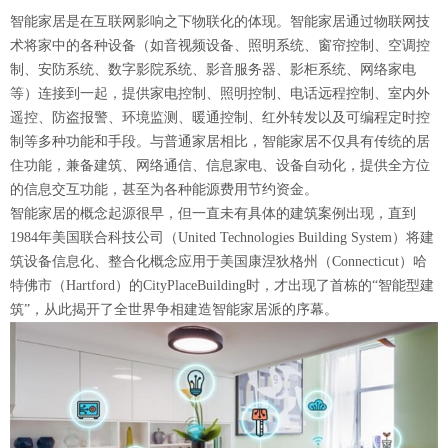
智能家居是在互联网影响之下物联化的体现。智能家居通过物联网技
术将家中的各种设备（如音视频设备、照明系统、窗帘控制、空调控
制、安防系统、数字影院系统、影音服务器、影柜系统、网络家电
等）连接到一起，提供家电控制、照明控制、电话远程控制、室内外
遥控、防盗报警、环境监测、暖通控制、红外转发以及可编程定时控
制等多种功能和手段。与普通家居相比，智能家居不仅具有传统的居
住功能，兼备建筑、网络通信、信息家电、设备自动化，提供全方位
的信息交互功能，甚至为各种能源费用节约资金。
智能家居的概念起源很早，但一直未有具体的建筑案例出现，直到
1984年美国联合科技公司（United Technologies Building System）将建
筑设备信息化、整合化概念应用于美国康涅狄格州（Connecticut）哈
特佛市（Hartford）的CityPlaceBuilding时，才出现了首栋的“智能型建
筑”，从此揭开了全世界争相建造智能家居派的序幕。