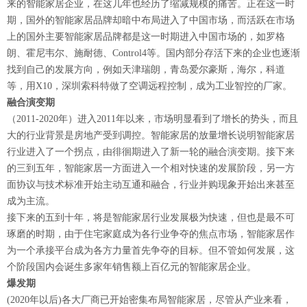
来的智能家居企业，在这几年也经历了缩减规模的痛苦。正在这一时
期，国外的智能家居品牌却暗中布局进入了中国市场，而活跃在市场
上的国外主要智能家居品牌都是这一时期进入中国市场的，如罗格
朗、霍尼韦尔、施耐德、Control4等。国内部分存活下来的企业也逐渐
找到自己的发展方向，例如天津瑞朗，青岛爱尔豪斯，海尔，科道
等，用X10，深圳索科特做了空调远程控制，成为工业智控的厂家。
融合演变期
（2011-2020年）进入2011年以来，市场明显看到了增长的势头，而且
大的行业背景是房地产受到调控。智能家居的放量增长说明智能家居
行业进入了一个拐点，由徘徊期进入了新一轮的融合演变期。接下来
的三到五年，智能家居一方面进入一个相对快速的发展阶段，另一方
面协议与技术标准开始主动互通和融合，行业并购现象开始出来甚至
成为主流。
接下来的五到十年，将是智能家居行业发展极为快速，但也是最不可
琢磨的时期，由于住宅家庭成为各行业争夺的焦点市场，智能家居作
为一个承接平台成为各方力量首先争夺的目标。但不管如何发展，这
个阶段国内会诞生多家年销售额上百亿元的智能家居企业。
爆发期
(2020年以后)各大厂商已开始密集布局智能家居，尽管从产业来看，