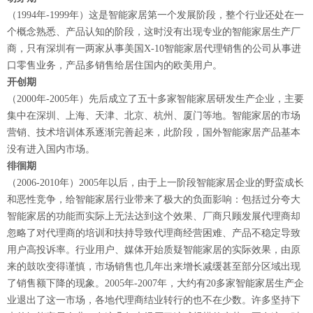
（1994年-1999年）这是智能家居第一个发展阶段，整个行业还处在一
个概念熟悉、产品认知的阶段，这时没有出现专业的智能家居生产厂
商，只有深圳有一两家从事美国X-10智能家居代理销售的公司从事进
口零售业务，产品多销售给居住国内的欧美用户。
开创期
（2000年-2005年）先后成立了五十多家智能家居研发生产企业，主要
集中在深圳、上海、天津、北京、杭州、厦门等地。智能家居的市场
营销、技术培训体系逐渐完善起来，此阶段，国外智能家居产品基本
没有进入国内市场。
徘徊期
（2006-2010年）2005年以后，由于上一阶段智能家居企业的野蛮成长
和恶性竞争，给智能家居行业带来了极大的负面影响：包括过分夸大
智能家居的功能而实际上无法达到这个效果、厂商只顾发展代理商却
忽略了对代理商的培训和扶持导致代理商经营困难、产品不稳定导致
用户高投诉率。行业用户、媒体开始质疑智能家居的实际效果，由原
来的鼓吹变得谨慎，市场销售也几年出来增长减缓甚至部分区域出现
了销售额下降的现象。2005年-2007年，大约有20多家智能家居生产企
业退出了这一市场，各地代理商结业转行的也不在少数。许多坚持下